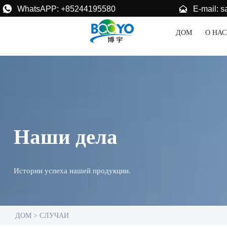


E-mail: 
WhatsAPP: +85244195580
ДОМ
О НАС
Наши дела
Истории успеха нашей продукции.
ДОМ
>
СЛУЧАИ