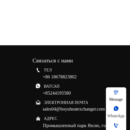
Связаться с нами

ТЕЛ
+86 18678823802

ВАТСАП

+85244195580
Message

ЭЛЕКТРОННАЯ ПОЧТА

sales04@boyuheatexchanger.com
WhatsApp

АДРЕС

Промышленный парк Янлю, город