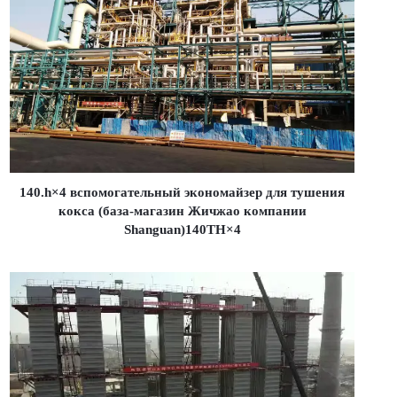
140.h×4 вспомогательный экономайзер для тушения
кокса (база-магазин Жичжао компании
Shanguan)140TH×4