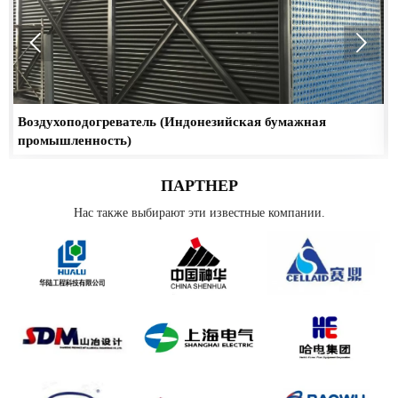


Воздухоподогреватель (Индонезийская бумажная
Д
промышленность)
Г
ПАРТНЕР
Нас также выбирают эти известные компании.