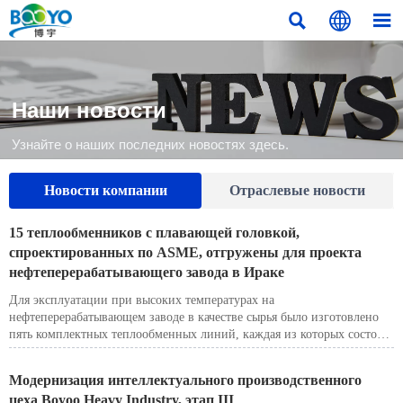



Наши новости
Узнайте о наших последних новостях здесь.
Новости компании
Отраслевые новости
15 теплообменников с плавающей головкой,
спроектированных по ASME, отгружены для проекта
нефтеперерабатывающего завода в Ираке
Для эксплуатации при высоких температурах на
нефтеперерабатывающем заводе в качестве сырья было изготовлено
пять комплектных теплообменных линий, каждая из которых состоит
из трех аппаратов. При проектировании применены требования
ASME Section VIII, Division 1 и конструкция съемной плавающей
Модернизация интеллектуального производственного
головки TEMA AES.
цеха Boyoo Heavy Industry, этап III