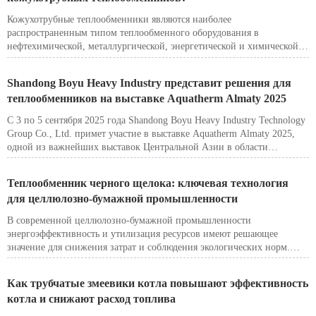
экологические преимущества.
Кожухотрубные теплообменники являются наиболее
распространенным типом теплообменного оборудования в
нефтехимической, металлургической, энергетической и химической
промышленности. Их преимущества включают прочную
конструкцию, гибкость проектирования и проверенную надежность.
Shandong Boyu Heavy Industry представит решения для
Однако традиционная конструкция с прямыми трубами имеет
теплообменников на выставке Aquatherm Almaty 2025
ограничения в отношении устойчивости к загрязнению, перепаду
давления и общей эффективности теплообмена.
С 3 по 5 сентября 2025 года Shandong Boyu Heavy Industry Technology
Group Co., Ltd. примет участие в выставке Aquatherm Almaty 2025,
одной из важнейших выставок Центральной Азии в области
отопления, вентиляции, кондиционирования (HVAC), водоснабжения
и промышленного оборудования. Посетители могут встретиться с
Теплообменник черного щелока: ключевая технология
нами в павильоне 8, стенд № 8-571, выставочный центр Atakent,
для целлюлозно-бумажной промышленности
Алматы, Казахстан.
В современной целлюлозно-бумажной промышленности
энергоэффективность и утилизация ресурсов имеют решающее
значение для снижения затрат и соблюдения экологических норм.
Одним из важнейших компонентов этого процесса является
теплообменник черного щелока. Это оборудование утилизирует
Как трубчатые змеевики котла повышают эффективность
тепло из черного щелока — побочного продукта варки целлюлозы —
котла и снижают расход топлива
помогая повысить энергоэффективность и минимизировать
эксплуатационные расходы.