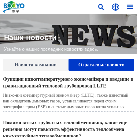



Наши новости
Узнайте о наших последних новостях здесь.
Новости компании
Отраслевые новости
Функции низкотемпературного экономайзера и введение в
гравитационный тепловой трубопровод LLTE
Низко-низкотемпературный экономайзер (LLTE), также известный
как охладитель дымовых газов, устанавливается перед сухим
электрофильтром (ESP) в системе дымовых газов котла угольных
электростанций. Он утилизирует отработанное тепло дымовых газов
для подогрева питательной воды котла.
Помимо витых трубчатых теплообменников, какие еще
Снижая температуру дымовых газов с обычного диапазона 120–150
решения могут повысить эффективность теплообмена
°C до 85–95 °C (ниже точки росы кислоты, но выше точки росы
кожухотрубных теплообменников?
воды), LLTE обеспечивает значительную экономию энергии и