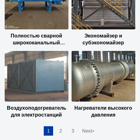
Полностью сварной
Экономайзер и
ширококанальный
субэкономайзер
пластинчатый
теплообменник
Воздухоподогреватель
Нагреватели высокого
для электростанций
давления
1
2
3
Next
>