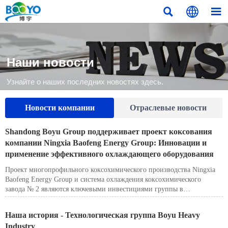



Наши новости
Узнайте о наших последних новостях здесь.
Новости компании
Отраслевые новости
Shandong Boyu Group поддерживает проект коксования
компании Ningxia Baofeng Energy Group: Инновации и
применение эффективного охлаждающего оборудования
Проект многопрофильного коксохимического производства Ningxia
Baofeng Energy Group и система охлаждения коксохимического
завода № 2 являются ключевыми инвестициями группы в
энергетический сектор. Shandong Boyu Group, как основной партнер,
отвечала за производство, установку и модернизацию критически
Наша история - Технологическая группа Boyu Heavy
важного холодильного оборудования.
Industry