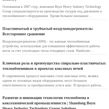
Основанная в 2007 году, компания Boyu Heavy Industry Technology
Group специализируется на производстве сосудов под давлением и
теплообменного оборудования. Уделяя большое внимание
инновациям, мы начали с усовершенствования спиральных
пластинчатых теплообменников, решая такие проблемы отрасли, как
Пластинчатый и трубчатый воздухоподогреватель:
внутренние утечки и повреждения. За годы работы наша
Всестороннее сравнение
приверженность качеству и инновациям позволила нам занять
лидирующие позиции на рынке.
Воздухоподогреватели (APH) - это важные теплообменные
устройства, используемые для повышения эффективности работы
котла за счет утилизации тепла отходящих газов. Наиболее
распространены два типа: пластинчатые (PAH) и трубчатые (TAH)
воздухоподогреватели. Хотя оба они служат одной и той же
Ключевая роль и преимущества спирально-пластинчатых
основной цели, они различаются по конструкции,
теплообменников в проектах коксовых печей
производительности и возможности применения. В этой статье
сравниваются принципы их работы, преимущества и промышленное
В современном процессе выплавки стали коксовые печи, являясь
применение, что поможет вам выбрать правильное решение для
одним из основных видов оборудования, несут большую
ваших нужд.
ответственность за преобразование угля в кокс. В процессе работы
коксовой печи образуется большое количество высокотемпературных
отработанных газов. Если эти отработанные газы не будут
Развитие и инновации технологии теплообмена в
эффективно утилизированы, это приведет не только к потере
коксохимической промышленности | Shandong Boyu
большого количества энергии, но и к серьезному загрязнению
Heavy Industry Technology Group Solutions
окружающей среды. Поэтому повышение энергоэффективности