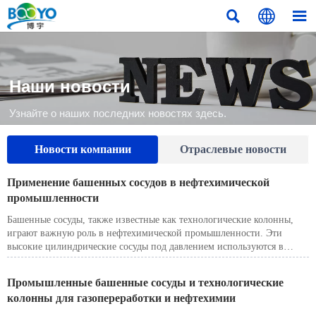



Наши новости
Узнайте о наших последних новостях здесь.
Новости компании
Отраслевые новости
Применение башенных сосудов в нефтехимической
промышленности
Башенные сосуды, также известные как технологические колонны,
играют важную роль в нефтехимической промышленности. Эти
высокие цилиндрические сосуды под давлением используются в
основном для процессов массообмена и разделения газов, жидкостей
и паров. На нефтехимических заводах башенные сосуды являются
Промышленные башенные сосуды и технологические
важнейшими компонентами в производстве топлива, химикатов и
колонны для газопереработки и нефтехимии
других производных, получаемых из сырой нефти и природного
газа.