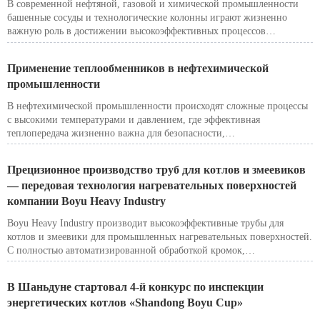
В современной нефтяной, газовой и химической промышленности
башенные сосуды и технологические колонны играют жизненно
важную роль в достижении высокоэффективных процессов
разделения, очистки и реакции. Будучи профессиональным
производителем сосудов высокого давления, Boyu Industry
Применение теплообменников в нефтехимической
специализируется на проектировании и изготовлении
промышленности
промышленных башен, абсорбционных, дистилляционных и
скрубберных башен, которые отвечают высоким требованиям
В нефтехимической промышленности происходят сложные процессы
глобальных клиентов в энергетическом, нефтеперерабатывающем и
с высокими температурами и давлением, где эффективная
нефтехимическом секторах.
теплопередача жизненно важна для безопасности,
производительности и контроля затрат. Теплообменники являются
важнейшими компонентами, обеспечивающими рекуперацию тепла,
Прецизионное производство труб для котлов и змеевиков
регулирование температуры процесса и общую энергоэффективность.
— передовая технология нагревательных поверхностей
Они передают тепло между технологическими потоками,
компании Boyu Heavy Industry
рекуперируя отработанное тепло, подогревая сырье, конденсируя
пары и охлаждая продукты, чтобы обеспечить стабильную и
Boyu Heavy Industry производит высокоэффективные трубы для
экономичную работу всей производственной линии.
котлов и змеевики для промышленных нагревательных поверхностей.
С полностью автоматизированной обработкой кромок,
роботизированной сваркой, DR неразрушающим контролем и гибкой
труб длиной до 150 метров, Boyu устанавливает новый стандарт
В Шаньдуне стартовал 4-й конкурс по инспекции
надежности и точности теплообмена.
энергетических котлов «Shandong Boyu Cup»