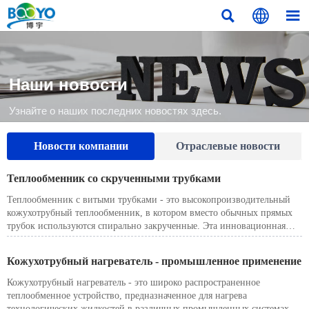



Наши новости
Узнайте о наших последних новостях здесь.
Новости компании
Отраслевые новости
Теплообменник со скрученными трубками
Теплообменник с витыми трубками - это высокопроизводительный
кожухотрубный теплообменник, в котором вместо обычных прямых
трубок используются спирально закрученные. Эта инновационная
структура усиливает турбулентность как со стороны трубок, так и со
стороны кожуха, значительно увеличивая скорость теплообмена и
Кожухотрубный нагреватель - промышленное применение
одновременно минимизируя образование отложений и перепад
давления. Он широко применяется в таких отраслях, как нефтехимия,
Кожухотрубный нагреватель - это широко распространенное
энергетика, металлургия и технологическое машиностроение.
теплообменное устройство, предназначенное для нагрева
технологических жидкостей в различных промышленных системах.