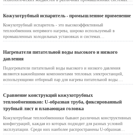
Он работает по классическому кожухотрубному принципу, используя
в качестве источника нагрева пар, горячее масло, горячую воду или
Кожухотрубный испаритель - промышленное применение
другие теплоносители. Это оборудование обеспечивает надежный,
равномерный нагрев и подходит для применения при высоком
Кожухотрубный испаритель - это высокоэффективный
давлении и высоких температурах в непрерывных технологических
теплообменник непрямого нагрева, широко используемый в
процессах.
промышленных холодильных установках и системах
технологического охлаждения.
Нагреватели питательной воды высокого и низкого
давления
Подогреватели питательной воды высокого и низкого давления
являются важнейшими компонентами тепловых электростанций,
использующими отборный пар для нагрева питательной воды.
Благодаря этому они повышают эффективность теплового цикла,
снижают расход топлива и способствуют повышению общей
Сравнение конструкций кожухотрубных
экономической эффективности системы производства
теплообменников: U-образная труба, фиксированный
электроэнергии.
трубный лист и плавающая головка
Кожухотрубные теплообменники бывают различных конструктивных
конфигураций, каждая из которых подходит для разных условий
эксплуатации. Среди них наиболее распространены U-образная
труба, неподвижный трубный лист и плавающая головка. Приведем