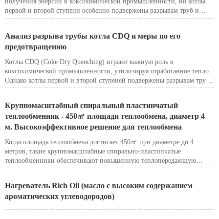
получения энергии в коксохимической промышленности, но котлы
первой и второй ступени особенно подвержены разрывам труб и
даже взрывам топки. Эти сбои могут привести к значительным
нарушениям в работе и угрозе безопасности. Понимание причин и
Анализ разрыва трубы котла CDQ и меры по его
реализация профилактических мер необходимы для обеспечения
предотвращению
стабильной и эффективной работы.
Котлы CDQ (Coke Dry Quenching) играют важную роль в
коксохимической промышленности, утилизируя отработанное тепло.
Однако котлы первой и второй ступеней подвержены разрывам труб
и даже взрывам из-за длительного воздействия на них высоких
температур и давления. В этой статье рассматриваются основные
Крупномасштабный спиральный пластинчатый
причины разрывов труб котлов CDQ и предлагаются эффективные
теплообменник - 450㎡ площади теплообмена, диаметр 4
профилактические меры для повышения безопасности и
м. Высокоэффективное решение для теплообмена
эффективности работы.
Когда площадь теплообмена достигает 450㎡ при диаметре до 4
метров, такие крупномасштабные спирально-пластинчатые
теплообменники обеспечивают повышенную теплопередающую
способность, удовлетворяя требованиям условий большого потока,
высокой температуры и высокого давления.
Нагреватель Rich Oil (масло с высоким содержанием
ароматических углеводородов)