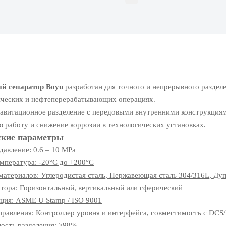
й сепаратор Boyu
разработан для точного и непрерывного раздел
ческих и нефтеперерабатывающих операциях.
равитационное разделение с передовыми внутренними конструкциям
 работу и снижение коррозии в технологических установках.
ские параметры
давление: 0.6 – 10 MPa
мпература: -20°C до +200°C
материалов: Углеродистая сталь, Нержавеющая сталь 304/316L, Дуп
атора: Горизонтальный, вертикальный или сферический
ция: ASME U Stamp / ISO 9001
правления: Контроллер уровня и интерфейса, совместимость с DCS
ость разделения: ≥98%