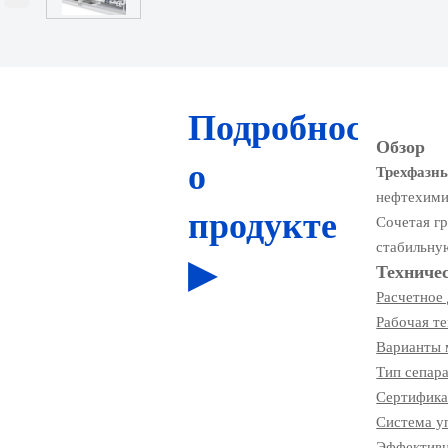
Подробности
Обзор
о
Трехфазны
нефтехими
продукте
Сочетая г
стабильную
▶
Техниче
Расчетное 
Рабочая те
Варианты 
Тип сепар
Сертифика
Система у
Эффективн