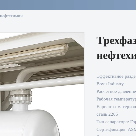
 нефтехимии
Трехфаз
нефтех
Эффективное разде
Boyu Industry
Расчетное давление
Рабочая температур
Варианты материал
сталь 2205
Тип сепаратора: Г
Сертификация: ASM