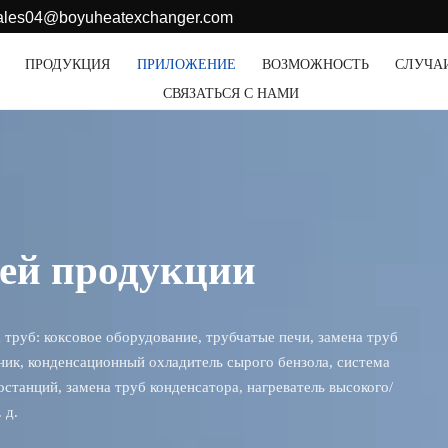
sales04@boyuheatexchanger.com
ПРОДУКЦИЯ
ПРИЛОЖЕНИЕ
ВОЗМОЖНОСТЬ
СЛУЧА
СВЯЗАТЬСЯ С НАМИ
шей продукции
труб: коксовое оборудование, трубчатые печи, замена труб
ик, конденсационный охладитель сырого бензола, система
станций, замена труб конденсатора, нагреватель высокого/
 д.