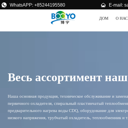


E-mail: 
WhatsAPP: +85244195580
ДОМ
О НАС
Весь ассортимент на
Наша основная продукция, техническое обслуживание и замена 
первичного охладителя, спиральный пластинчатый теплообменн
предварительного нагрева воды CDQ, оборудование для электро
низкого напряжения, трубчатый охладитель, теплообменник и т.