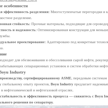
е особенности
я эффективность разделения:
Многоступенчатые перегородки и к
костное разделение.
ионная стойкость:
Прочные материалы, подходящие для сероводор
тность и надежность:
Оптимизированная конструкция для меньше
лужбы.
дуальное проектирование:
Адаптировано под конкретные техноло
ка.
ние
одходит для обезвоживания и обессоливания сырой нефти, рекупер
рабатывающих сепарационных установок и систем обработки нефт
oyu Industry
производству, сертифицированному ASME
, передовым системам 
 глобальному опыту проектов,
Boyu Industry
предлагает надежные
 в нефтехимической и нефтегазовой отраслях.
стабильность и эффективность процесса — свяжитесь с Boyu Ind
льного решения по сепаратору.