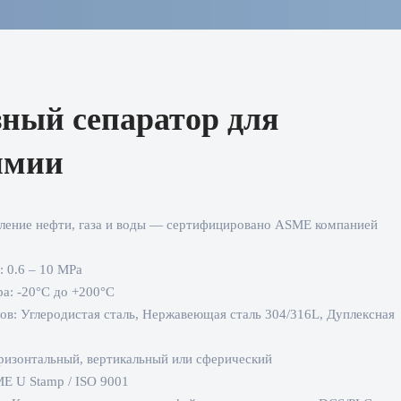
ный сепаратор для
имии
ление нефти, газа и воды — сертифицировано ASME компанией
: 0.6 – 10 MPa
а: -20°C до +200°C
ов: Углеродистая сталь, Нержавеющая сталь 304/316L, Дуплексная
оризонтальный, вертикальный или сферический
E U Stamp / ISO 9001