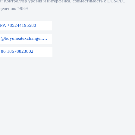
я: Контроллер уровня и интерфейса, совместимость с DCS/PLC
деления: ≥98%
PP: +85244195580
E-mail: sales04@boyuheatexchanger.com
+86 18678823802