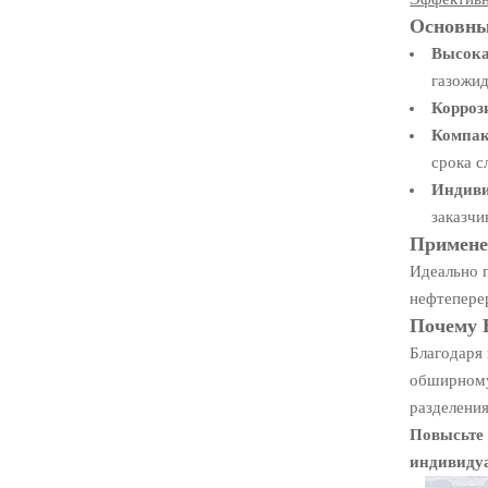
Основны
Высока
газожид
Корроз
Компак
срока с
Индиви
заказчи
Примене
Идеально п
нефтепере
Почему B
Благодаря
обширному
разделения
Повысьте 
индивидуа