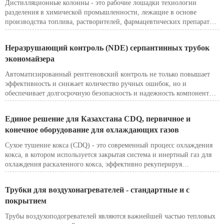
Дистилляционные колонны - это рабочие лошадки технологии
приспособленности к вязким и содержащим волокна средам. Эти
разделения в химической промышленности, лежащие в основе
характеристики делают их особенно подходящими для сложных
производства топлива, растворителей, фармацевтических препаратов
условий работы бумажных фабрик.
и специальных химикатов. Их эффективность и универсальность
делают их выбором для разделения жидких смесей, особенно если
Неразрушающий контроль (NDE) серпантинных трубок
разница температур кипения компонентов достаточна.
экономайзера
Автоматизированный рентгеновский контроль не только повышает
эффективность и снижает количество ручных ошибок, но и
обеспечивает долгосрочную безопасность и надежность компонентов
котла благодаря полной цифровой отчетности и прослеживаемости.
Единое решение для Казахстана CDQ, первичное и
конечное оборудование для охлаждающих газов
Сухое тушение кокса (CDQ) - это современный процесс охлаждения
кокса, в котором используется закрытая система и инертный газ для
охлаждения раскаленного кокса, эффективно рекуперируя
отработанное тепло для выработки электроэнергии. По сравнению с
традиционным мокрым тушением, CDQ предлагает значительные
Трубки для воздухонагревателей - стандартные и с
преимущества в плане энергосбережения и защиты окружающей
покрытием
среды:
Трубы воздухоподогревателей являются важнейшей частью тепловых