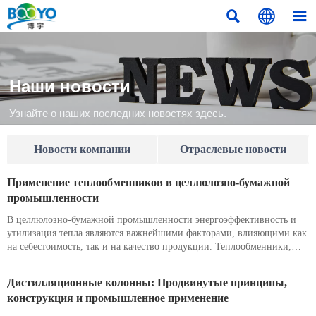



Наши новости
Узнайте о наших последних новостях здесь.
Новости компании
Отраслевые новости
Применение теплообменников в целлюлозно-бумажной
промышленности
В целлюлозно-бумажной промышленности энергоэффективность и
утилизация тепла являются важнейшими факторами, влияющими как
на себестоимость, так и на качество продукции. Теплообменники,
являясь ключевым оборудованием для обмена и рекуперации
тепловой энергии, широко используются на различных этапах
Дистилляционные колонны: Продвинутые принципы,
производства бумаги. Среди них выделяются спирально-
конструкция и промышленное применение
пластинчатые теплообменники благодаря своей компактной
структуре, сильным противообрастающим свойствам и