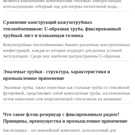
являются важнейшими компонентами тепловых электростанций,
использующими отборный пар для нагрева питательной воды.
Благодаря этому они повышают эффективность теплового цикла,
снижают расход топлива и способствуют повышению общей
Сравнение конструкций кожухотрубных
экономической эффективности системы производства
теплообменников: U-образная труба, фиксированный
электроэнергии.
трубный лист и плавающая головка
Кожухотрубные теплообменники бывают различных конструктивных
конфигураций, каждая из которых подходит для разных условий
эксплуатации. Среди них наиболее распространены U-образная
труба, неподвижный трубный лист и плавающая головка. Приведем
их полное сравнение, которое поможет выбрать оптимальный
Эмалевые трубки - структура, характеристики и
вариант для вашего процесса.
промышленное применение
Эмалевые трубы, также известные как стальные трубы со стеклянной
футеровкой, представляют собой композитные трубы, изготовленные
путем нанесения слоя неорганической стеклоэмали на внешнюю
поверхность труб из углеродистой стали посредством
высокотемпературного обжига. Сочетая высокую механическую
Что такое флэш-резервуар с фиксированным рядом?
прочность стали с превосходной коррозионной стойкостью стекла,
Принципы, преимущества и промышленное применение
эмалевые трубы идеально подходят для теплообмена и
антикоррозионного применения в суровых промышленных условиях.
бак-вспышка - это важнейший компонент, используемый для