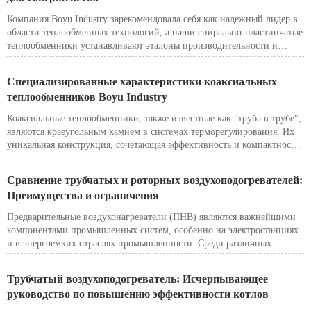
использует свой опыт в области теплообменных технологий, чтобы
Компания Boyu Industry зарекомендовала себя как надежный лидер в
предложить индивидуальные решения, разработанные специально
области теплообменных технологий, а наши спирально-пластинчатые
для пищевого сектора.
теплообменники устанавливают эталоны производительности и
надежности. Созданные с точностью и инновациями, наши
теплообменники предназначены для работы даже в самых сложных
Специализированные характеристики коаксиальных
условиях, обеспечивая исключительную эффективность и длительный
теплообменников Boyu Industry
срок службы.
Коаксиальные теплообменники, также известные как "труба в трубе",
являются краеугольным камнем в системах терморегулирования. Их
уникальная конструкция, сочетающая эффективность и компактность,
делает их незаменимыми во всех отраслях промышленности. Однако
компания Boyu Industry продвигает эту стандартную технологию на
Сравнение трубчатых и роторных воздухоподогревателей:
шаг дальше, создавая коаксиальные теплообменники для
Преимущества и ограничения
специализированных применений. В этой статье мы рассмотрим, как
запатентованные коаксиальные решения Boyu Industry проявляют себя
Предварительные воздухонагреватели (ПНВ) являются важнейшими
в уникальных сценариях, обеспечивая непревзойденную надежность
компонентами промышленных систем, особенно на электростанциях
и эффективность.
и в энергоемких отраслях промышленности. Среди различных
конструкций наиболее широко используются трубчатые и роторные
воздухоподогреватели. Хотя оба они служат одной и той же
Трубчатый воздухоподогреватель: Исчерпывающее
основной цели - повышению эффективности работы котла за счет
руководство по повышению эффективности котлов
утилизации отработанного тепла дымовых газов, их различные
конструкции имеют свои преимущества и ограничения. В этой статье