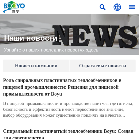



Наши новости
Узнайте о наших последних новостях здесь.
Новости компании
Отраслевые новости
Роль спиральных пластинчатых теплообменников в
пищевой промышленности: Решения для пищевой
промышленности от Boyu
В пищевой промышленности и производстве напитков, где гигиена,
безопасность и эффективность имеют первостепенное значение,
выбор оборудования может существенно повлиять на качество
продукции и успех производства. Спирально-пластинчатые
теплообменники пищевого класса являются отличным решением для
Спиральный пластинчатый теплообменник Boyu: Создан
приложений, требующих эффективного терморегулирования при
для совершенства
соблюдении строгих гигиенических стандартов. Boyu Industry