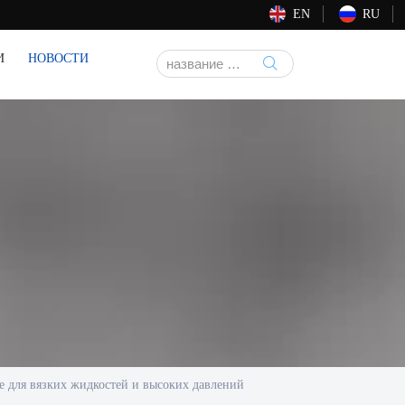
EN
RU
И
НОВОСТИ

ие для вязких жидкостей и высоких давлений