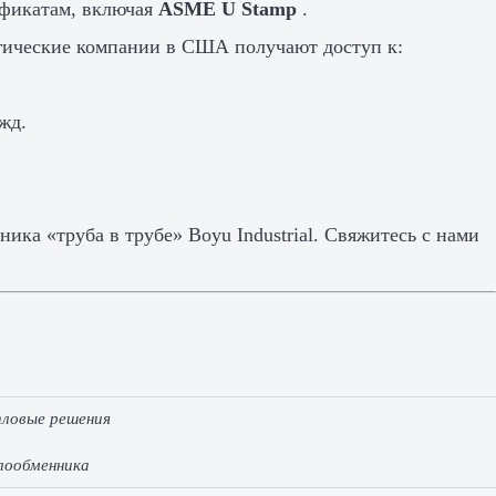
ификатам, включая
ASME U Stamp
.
огические компании в США получают доступ к:
жд.
ка «труба в трубе» Boyu Industrial. Свяжитесь с нами
пловые решения
лообменника