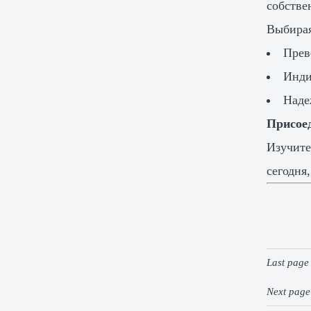
собстве
Выбирая
Прев
Инди
Наде
Присое
Изучите
сегодня
Last pag
Next pag