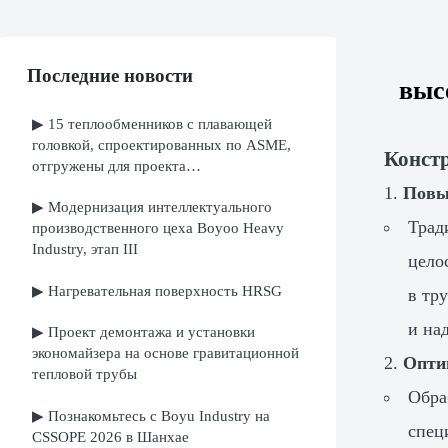
Последние новости
выс
▶ 15 теплообменников с плавающей
головкой, спроектированных по ASME,
Конст
отгружены для проекта
нефтеперерабатывающего завода в
Повы
▶ Модернизация интеллектуального
Ираке
Тра
производственного цеха Boyoo Heavy
Industry, этап III
цело
▶ Нагревательная поверхность HRSG
в тр
и на
▶ Проект демонтажа и установки
экономайзера на основе гравитационной
Опти
тепловой трубы
Обра
▶ Познакомьтесь с Boyu Industry на
спец
CSSOPE 2026 в Шанхае