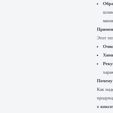
Обра
шлам
мини
Примен
Этот те
Очис
Хими
Реку
хара
Почему 
Как над
продукц
в
коксо