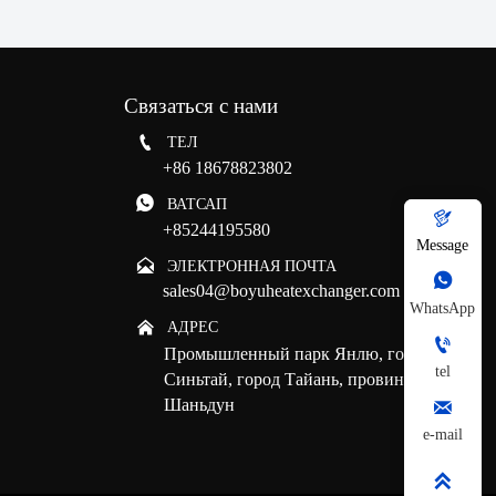
Связаться с нами

ТЕЛ
+86 18678823802

ВАТСАП

+85244195580
Message

ЭЛЕКТРОННАЯ ПОЧТА

sales04@boyuheatexchanger.com
WhatsApp

АДРЕС

Промышленный парк Янлю, город
tel
Синьтай, город Тайань, провинция
Шаньдун

e-mail
