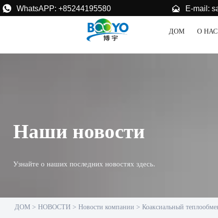


E-mail: 
WhatsAPP: +85244195580
ДОМ
О НАС
Наши новости
Узнайте о наших последних новостях здесь.
ДОМ
>
НОВОСТИ
>
Новости компании
>
Коаксиальный теплообмен