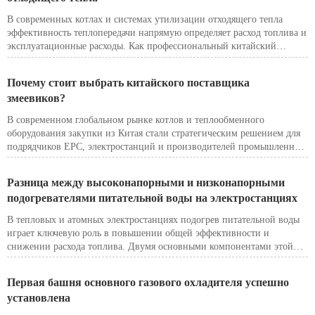
В современных котлах и системах утилизации отходящего тепла
эффективность теплопередачи напрямую определяет расход топлива и
эксплуатационные расходы. Как профессиональный китайский
производитель змеевиковых труб, Boyu Industry предлагает
высокоэффективные оребренные змеевиковые трубы, широко
Почему стоит выбрать китайского поставщика
используемые в экономайзерах, воздухоподогревателях, системах
змеевиков?
HRSG и промышленных печах.
В современном глобальном рынке котлов и теплообменного
оборудования закупки из Китая стали стратегическим решением для
подрядчиков EPC, электростанций и производителей промышленных
котлов.
Когда речь идет о змеевиковых трубах, экономайзерах и сборках
Разница между высоконапорными и низконапорными
котельных труб, китайские производители предлагают уникальное
подогревателями питательной воды на электростанциях
сочетание масштабов, инженерных возможностей и экономической
эффективности.
В тепловых и атомных электростанциях подогрев питательной воды
Но что делает китайского поставщика змеевиковых труб правильным
играет ключевую роль в повышении общей эффективности и
выбором для вашего проекта?
снижении расхода топлива. Двумя основными компонентами этой
регенеративной системы являются низконапорный (НН)
подогреватель питательной воды и высоконапорный (ВН)
Первая башня основного газового охладителя успешно
подогреватель питательной воды.
установлена