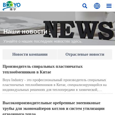



Наши новости
Узнайте о наших последних новостях здесь.
Новости компании
Отраслевые новости
Производитель спиральных пластинчатых
теплообменников в Китае
Boyu Industry - это профессиональный производитель спиральных
пластинчатых теплообменников в Китае, специализирующийся на
индивидуальных решениях для теплопередачи в химической,
нефтехимической, коксохимической, водоочистной и энергетической
отраслях.
Высокопроизводительные оребренные змеевиковые
трубы для экономайзеров котлов и систем утилизации
отходящего тепла