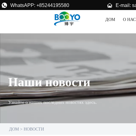


E-mail: 
WhatsAPP: +85244195580
ДОМ
О НАС
Наши новости
Узнайте о наших последних новостях здесь.
ДОМ
>
НОВОСТИ