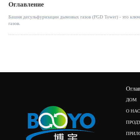
Оглавление
Башня десульфуризации дымовых газов (FGD Tower) - это клю
газов.
Огла
ДОМ
О НА
ПРОД
ПРИЛ