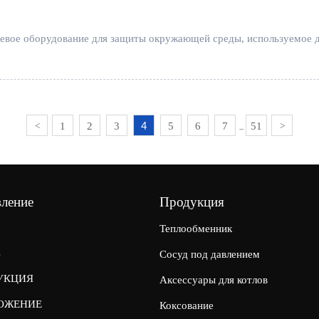
чевое оборудование для защиты окружающей среды, используемое 
4
1
2
3
5
6
7
51
<
>
...
вление
Продукция
Теплообменник
С
Сосуд под давлением
УКЦИЯ
Аксессуары для котлов
ОЖЕНИЕ
Коксование