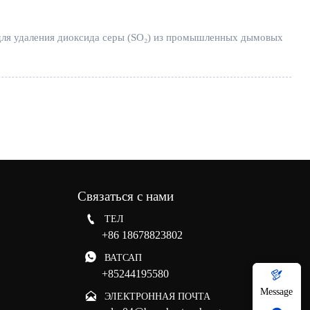
для удаления диоксида серы (SO₂) из промышленных дымовых
Связаться с нами

ТЕЛ
+86 18678823802

ВАТСАП
+85244195580

Message

ЭЛЕКТРОННАЯ ПОЧТА