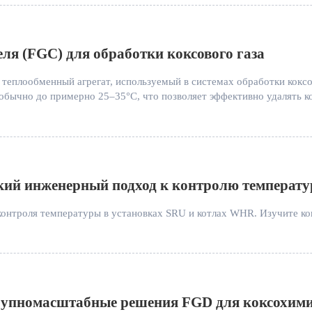
еля (FGC) для обработки коксового газа
теплообменный агрегат, используемый в системах обработки коксов
 обычно до примерно 25–35°C, что позволяет эффективно удалять к
кий инженерный подход к контролю температ
 контроля температуры в установках SRU и котлах WHR. Изучите к
рупномасштабные решения FGD для коксохими