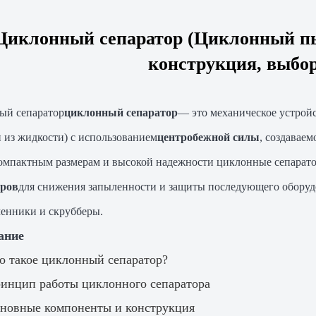
Циклонный сепаратор (Циклонный пы
конструкция, выбо
ый сепаратор
циклонный сепаратор
— это механическое устройст
и из жидкости) с использованием
центробежной силы
, создавае
компактным размерам и высокой надежности циклонные сепарато
оров
для снижения запыленности и защиты последующего оборудо
енники и скрубберы.
ание
то такое циклонный сепаратор?
ринцип работы циклонного сепаратора
сновные компоненты и конструкция