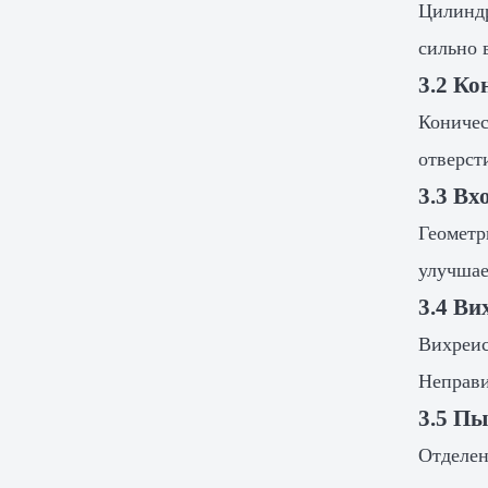
Цилиндр
сильно 
3.2 Ко
Коничес
отверст
3.3 Вх
Геометр
улучшае
3.4 Ви
Вихреис
Неправи
3.5 Пы
Отделен