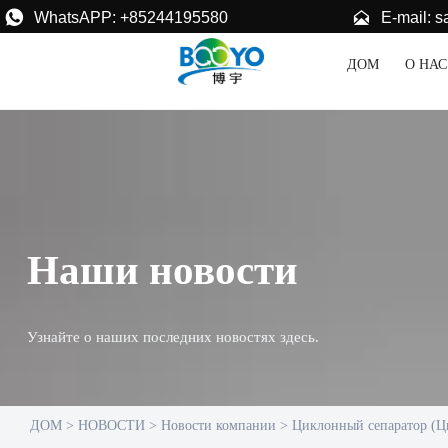


E-mail: 
WhatsAPP: +85244195580
ДОМ
О НАС
Наши новости
Узнайте о наших последних новостях здесь.
ДОМ
>
НОВОСТИ
>
Новости компании
>
Циклонный сепаратор (Ц