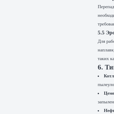
Перепад
необход
требова
5.5 Эр
Для раб
наплавк
таких к
6. Т
Котл
пылеуло
Цеме
запылен
Нефт