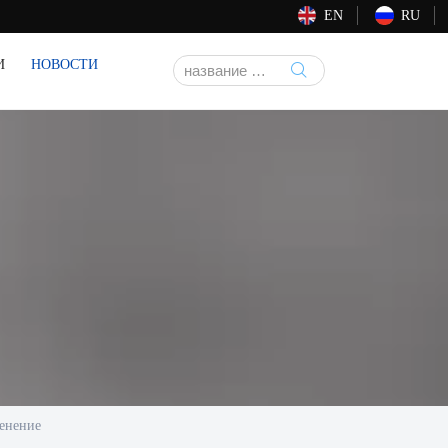
EN
RU
И
НОВОСТИ

енение