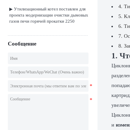
4. Т
▶ Утилизационный котел поставлен для
проекта модернизации очистки дымовых
5. К
газов печи горячей прокатки 2250
6. Т
7. О
Сообщение
8. З
1. Ч
Циклонн
разделе
попадаю
картрид
увеличе
Циклоны
и
измен