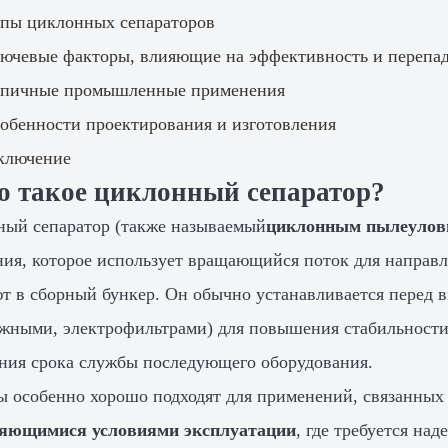
ипы циклонных сепараторов
лючевые факторы, влияющие на эффективность и перепа
ипичные промышленные применения
собенности проектирования и изготовления
аключение
то такое циклонный сепаратор?
ый сепаратор (также называемый
циклонным пылеулов
ния, которое использует вращающийся поток для направле
т в сборный бункер. Он обычно устанавливается перед
жными, электрофильтрами) для повышения стабильности
ния срока службы последующего оборудования.
 особенно хорошо подходят для применений, связанных
яющимися условиями эксплуатации
, где требуется на