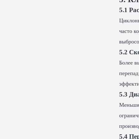
5.1 Ра
Циклонн
часто к
выбросо
5.2 Ск
Более в
перепад
эффекти
5.3 Ди
Меньшие
огранич
произво
5.4 Пе