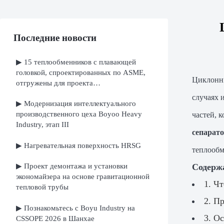
Последние новости
▶ 15 теплообменников с плавающей
головкой, спроектированных по ASME,
Циклонн
отгружены для проекта
нефтеперерабатывающего завода в
случаях 
▶ Модернизация интеллектуального
Ираке
производственного цеха Boyoo Heavy
частей, 
Industry, этап III
сепарат
▶ Нагревательная поверхность HRSG
теплообм
▶ Проект демонтажа и установки
Содерж
экономайзера на основе гравитационной
1. Ч
тепловой трубы
2. П
▶ Познакомьтесь с Boyu Industry на
3. О
CSSOPE 2026 в Шанхае