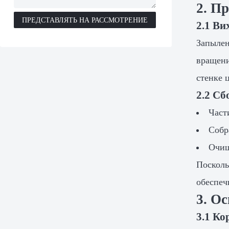
2. П
ПРЕДСТАВЛЯТЬ НА РАССМОТРЕНИЕ
2.1 Ви
Запылен
вращени
стенке 
2.2 Сб
Част
Собр
Очищ
Посколь
обеспеч
3. О
3.1 Ко