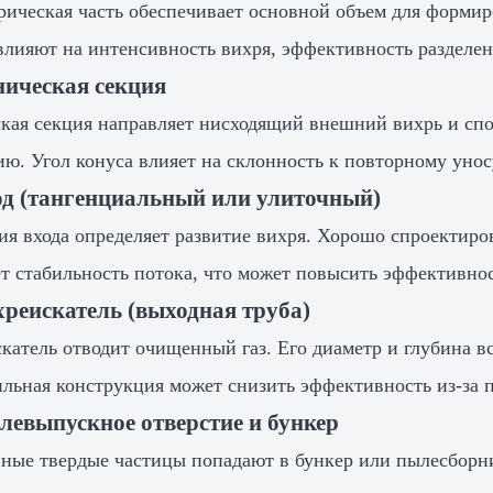
ическая часть обеспечивает основной объем для формир
влияют на интенсивность вихря, эффективность разделен
ническая секция
кая секция направляет нисходящий внешний вихрь и сп
ию. Угол конуса влияет на склонность к повторному уно
од (тангенциальный или улиточный)
ия входа определяет развитие вихря. Хорошо спроектиро
т стабильность потока, что может повысить эффективнос
хреискатель (выходная труба)
катель отводит очищенный газ. Его диаметр и глубина в
льная конструкция может снизить эффективность из-за п
левыпускное отверстие и бункер
ные твердые частицы попадают в бункер или пылесборни