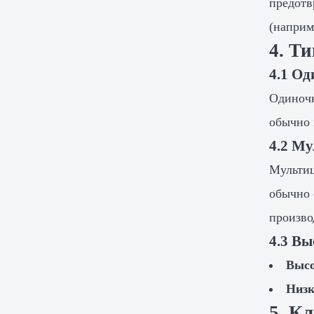
предотв
(наприм
4. Т
4.1 О
Одиночн
обычно 
4.2 М
Мультиц
обычно 
произво
4.3 В
Выс
Низк
5. К