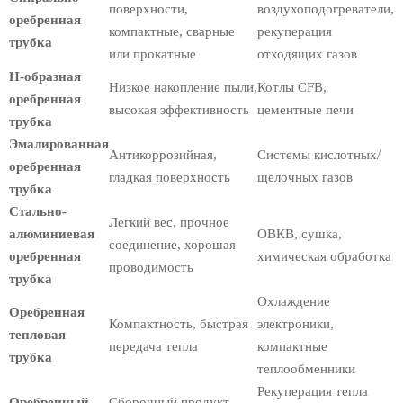
поверхности,
воздухоподогреватели,
оребренная
компактные, сварные
рекуперация
трубка
или прокатные
отходящих газов
Н-образная
Низкое накопление пыли,
Котлы CFB,
оребренная
высокая эффективность
цементные печи
трубка
Эмалированная
Антикоррозийная,
Системы кислотных/
оребренная
гладкая поверхность
щелочных газов
трубка
Стально-
Легкий вес, прочное
алюминиевая
ОВКВ, сушка,
соединение, хорошая
оребренная
химическая обработка
проводимость
трубка
Охлаждение
Оребренная
Компактность, быстрая
электроники,
тепловая
передача тепла
компактные
трубка
теплообменники
Рекуперация тепла
Оребренный
Сборочный продукт,