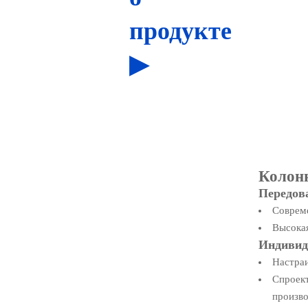
продукте
▶
Колон
Передов
Совреме
Высокая
Индивид
Настраи
Спроект
произво