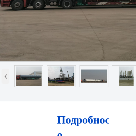
‹
Подробности
о