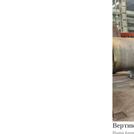
Верти
Наши башни