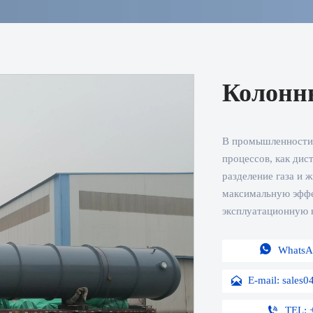
Колонн
В промышленности 
процессов, как дис
разделение газа и
максимальную эффе
эксплуатационную 

WhatsA


TEL: 