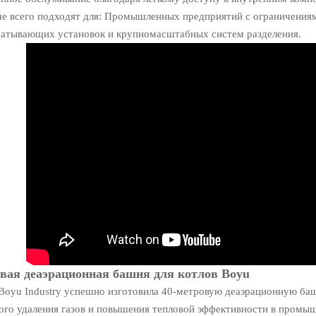
е всего подходят для: Промышленных предприятий с ограничения
батывающих установок и крупномасштабных систем разделения.
овая деаэрационная башня для котлов Boyu
Boyu Industry успешно изготовила 40-метровую деаэрационную баш
ого удаления газов и повышения тепловой эффективности в промы