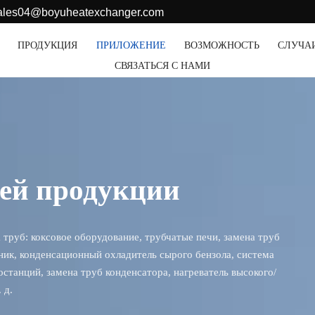
sales04@boyuheatexchanger.com
ПРОДУКЦИЯ
ПРИЛОЖЕНИЕ
ВОЗМОЖНОСТЬ
СЛУЧА
СВЯЗАТЬСЯ С НАМИ
шей продукции
труб: коксовое оборудование, трубчатые печи, замена труб
ик, конденсационный охладитель сырого бензола, система
станций, замена труб конденсатора, нагреватель высокого/
 д.