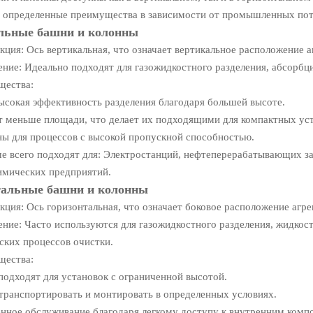
т определенные преимущества в зависимости от промышленных пот
льные башни и колонны
ция: Ось вертикальная, что означает вертикальное расположение а
ние: Идеально подходят для газожидкостного разделения, абсорбци
щества:
ысокая эффективность разделения благодаря большей высоте.
 меньше площади, что делает их подходящими для компактных уст
ы для процессов с высокой пропускной способностью.
 всего подходят для: Электростанций, нефтеперерабатывающих за
имических предприятий.
тальные башни и колонны
ция: Ось горизонтальная, что означает боковое расположение агре
ние: Часто используются для газожидкостного разделения, жидкос
ских процессов очистки.
щества:
одходят для установок с ограниченной высотой.
ранспортировать и монтировать в определенных условиях.
нное обслуживание благодаря легкому доступу к внутренним комп