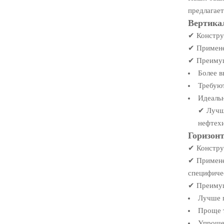
предлагае
Вертика
✔ Конструк
✔ Примене
✔ Преиму
Более в
Требуют
Идеальн
✔ Лучше
нефтех
Горизон
✔ Конструк
✔ Примене
специфиче
✔ Преиму
Лучше п
Проще т
Упроще