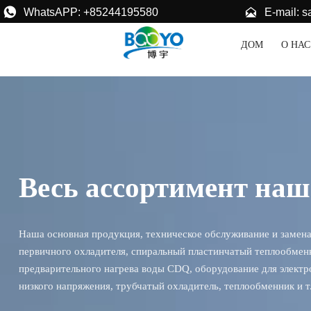


E-mail: 
WhatsAPP: +85244195580
ДОМ
О НАС
Весь ассортимент на
Наша основная продукция, техническое обслуживание и замена 
первичного охладителя, спиральный пластинчатый теплообменн
предварительного нагрева воды CDQ, оборудование для электро
низкого напряжения, трубчатый охладитель, теплообменник и т.