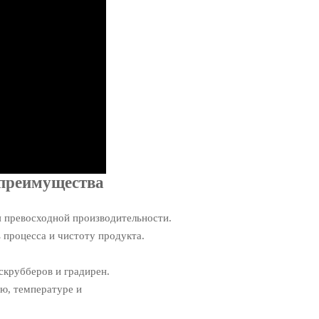
 преимущества
я превосходной производительности.
 процесса и чистоту продукта.
скрубберов и градирен.
ю, температуре и