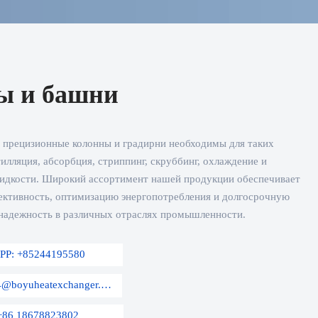
ы и башни
прецизионные колонны и градирни необходимы для таких
тилляция, абсорбция, стриппинг, скруббинг, охлаждение и
 жидкости. Широкий ассортимент нашей продукции обеспечивает
ктивность, оптимизацию энергопотребления и долгосрочную
надежность в различных отраслях промышленности.
PP: +85244195580
E-mail: sales04@boyuheatexchanger.com
+86 18678823802