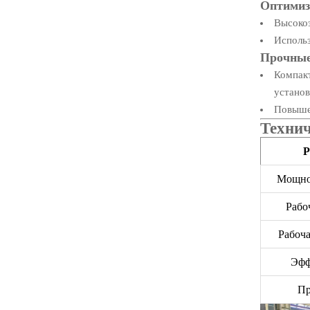
Оптимиз
Высоко
Использ
Прочные
Компак
установ
Повышен
Технич
P
Мощно
Рабо
Рабоча
Эфф
Пр