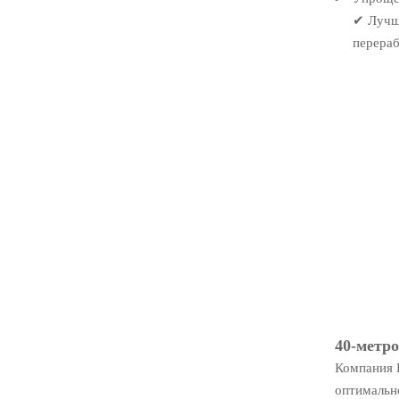
✔ Лучш
перера
40-метр
Компания 
оптимальн