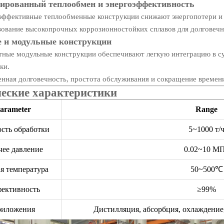
ированный теплообмен и энергоэффективность
эффективные теплообменные конструкции снижают энергопотери и 
ование высокопрочных коррозионностойких сплавов для долговечн
 и модульные конструкции
тные модульные конструкции обеспечивают легкую интеграцию в
ки.
ная долговечность, простота обслуживания и сокращение времени
еские характеристики
arameter
Range
сть обработки
5~1000 т/
чее давление
0.02~10 М
я температура
50~500℃
ективность
≥99%
иложения
Дистилляция, абсорбция, охлаждение