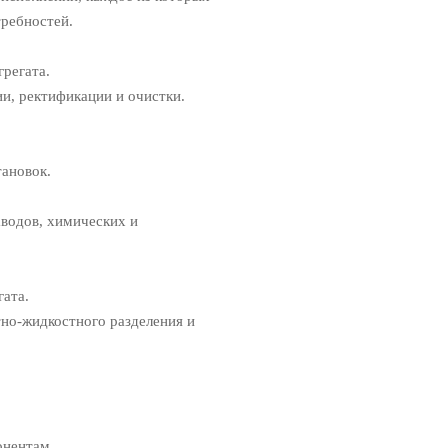
ребностей.
грегата.
и, ректификации и очистки.
ановок.
водов, химических и
гата.
тно-жидкостного разделения и
онентам.