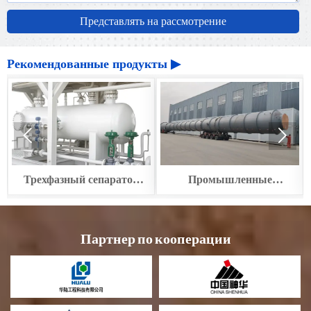
Представлять на рассмотрение
Рекомендованные продукты ▶


Трехфазный сепаратор
Промышленные
для нефтехимии
колонны и башни
Партнер по кооперации