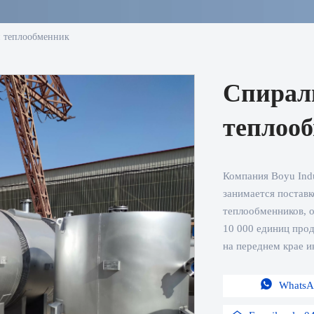
 теплообменник
Спирал
теплоо
Компания Boyu Ind
занимается постав
теплообменников, 
10 000 единиц про
на переднем крае и

WhatsA