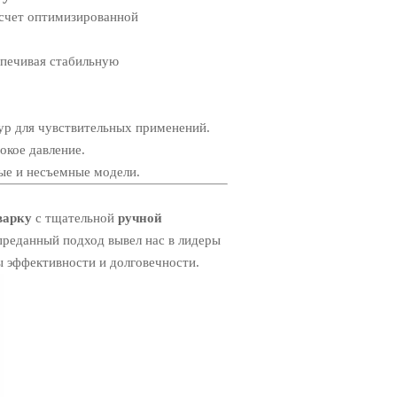
 счет оптимизированной
спечивая стабильную
ур для чувствительных применений.
окое давление.
ые и несъемные модели.
варку
с тщательной
ручной
преданный подход вывел нас в лидеры
ы эффективности и долговечности.