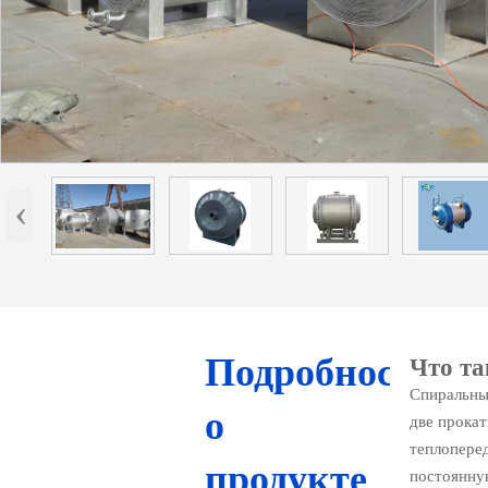
‹
Подробности
Что т
Спиральны
о
две прока
теплопере
продукте
постоянную