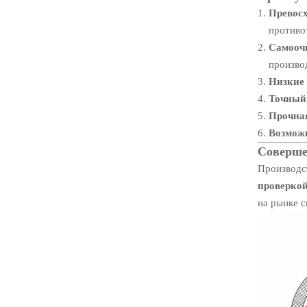
Превосх
противо
Самооч
произво
Низкие 
Точный
Прочна
Возмож
Соверше
Производс
проверко
на рынке 