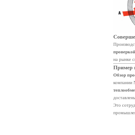
Соверше
Производс
проверко
на рынке 
Пример и
Обзор про
компании N
теплообм
доставлены
Это сотру
промышлен