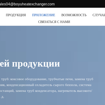
sales04@boyuheatexchanger.com
ПРОДУКЦИЯ
ПРИЛОЖЕНИЕ
ВОЗМОЖНОСТЬ
СЛУЧА
СВЯЗАТЬСЯ С НАМИ
шей продукции
труб: коксовое оборудование, трубчатые печи, замена труб
ик, конденсационный охладитель сырого бензола, система
станций, замена труб конденсатора, нагреватель высокого/
 д.