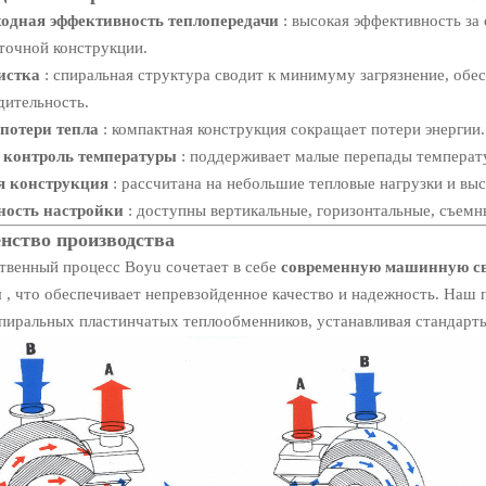
одная эффективность теплопередачи
: высокая эффективность за
точной конструкции.
истка
: спиральная структура сводит к минимуму загрязнение, обе
дительность.
потери тепла
: компактная конструкция сокращает потери энергии.
 контроль температуры
: поддерживает малые перепады температ
я конструкция
: рассчитана на небольшие тепловые нагрузки и выс
ность настройки
: доступны вертикальные, горизонтальные, съемн
нство производства
твенный процесс Boyu сочетает в себе
современную машинную с
й
, что обеспечивает непревзойденное качество и надежность. Наш 
спиральных пластинчатых теплообменников, устанавливая стандарт