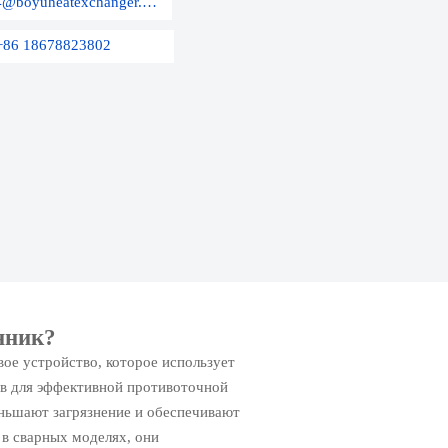
E-mail: sales04@boyuheatexchanger.com
+86 18678823802
нник?
ое устройство, которое использует
ов для эффективной противоточной
ньшают загрязнение и обеспечивают
 в сварных моделях, они