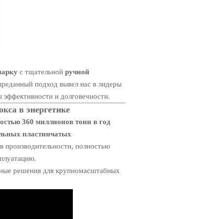
варку
с тщательной
ручной
преданный подход вывел нас в лидеры
ы эффективности и долговечности.
кса в энергетике
остью 360 миллионов тонн в год
альных пластинчатых
ов производительности, полностью
сплуатацию.
льные решения для крупномасштабных