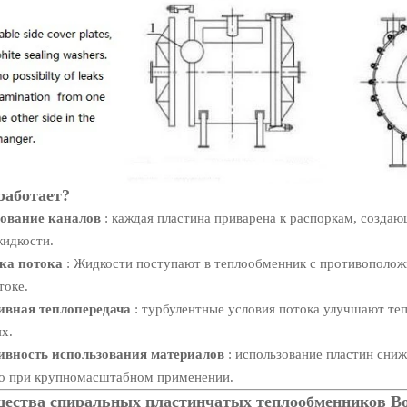
работает?
ование каналов
: каждая пластина приварена к распоркам, созда
жидкости.
ка потока
: Жидкости поступают в теплообменник с противоположн
токе.
ивная теплопередача
: турбулентные условия потока улучшают те
ях.
ивность использования материалов
: использование пластин сниж
о при крупномасштабном применении.
ества спиральных пластинчатых теплообменников B