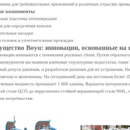
ованы для требовательных приложений в различных отраслях пром
е компоненты
ьные пластины теплопередачи
и для определения каналов
ительные насадки
 головок и уплотнительные прокладки
щество Boyu: инновации, основанные на 
новации начинаются с понимания реальных сбоев. Путем обратног
 конкурентов мы выявили ключевые структурные недостатки, такие 
ный допуск давления, и разработали решения для их устранения. 
овечны и экономичны. На сегодняшний день мы поставили более 10
твенная мощность превышает 1 000 единиц. Варианты материалов 
ой стали Q235 до коррозионно-стойкой нержавеющей стали 904L, ч
ым потребностям.