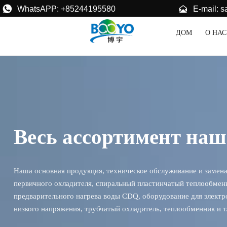


E-mail: 
WhatsAPP: +85244195580
ДОМ
О НАС
Весь ассортимент на
Наша основная продукция, техническое обслуживание и замена 
первичного охладителя, спиральный пластинчатый теплообменн
предварительного нагрева воды CDQ, оборудование для электро
низкого напряжения, трубчатый охладитель, теплообменник и т.