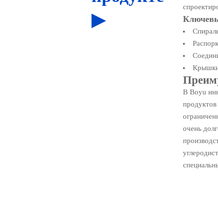
спроектир
▶
Ключевы
Спирал
Распорк
Соедин
Крышки
Преиму
В Boyu ин
продуктов
ограничен
очень долг
производс
углеродист
специальн