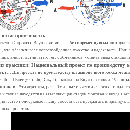
нство производства
твенный процесс Boyu сочетает в себе
современную машинную с
й
, что обеспечивает непревзойденное качество и надежность. Наш 
спиральных пластинчатых теплообменников, устанавливая стандарт
з практики: Национальный проект по производству ко
екта
: Для
проекта по производству штамповочного кокса мощн
ational Energy Coking Co., Ltd. компания Boyu поставила
45 спир
енников
. Эти агрегаты, разработанные с учетом строгих стандарт
 и сейчас находятся на завершающей стадии монтажа и ввода в эк
дничество подчеркивает нашу способность предлагать индивидуа
ных проектов.