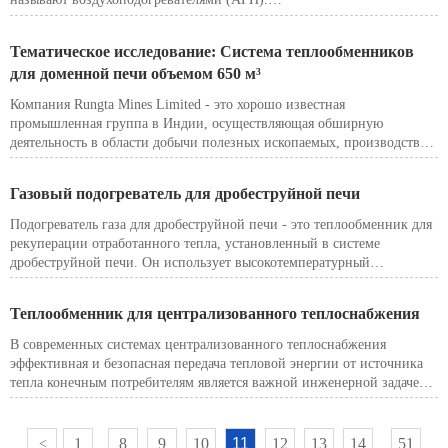
Хотя оба устройства нагревают воздух, их принципы работы,
источники тепла, положение в системе и нормативные последствия
Тематическое исследование: Система теплообменников
принципиально различны.
для доменной печи объемом 650 м³
Компания Rungta Mines Limited - это хорошо известная
промышленная группа в Индии, осуществляющая обширную
деятельность в области добычи полезных ископаемых, производства
стали и металлургического производства. В рамках программы
повышения эффективности доменной печи компания Rungta Mines
Газовый подогреватель для дробеструйной печи
стремилась повысить эффективность использования энергии в
системе воздухонагревателей для доменной печи объемом 650 м³.
Подогреватель газа для дробеструйной печи - это теплообменник для
рекуперации отработанного тепла, установленный в системе
дробеструйной печи. Он использует высокотемпературный
отработанный дымовой газ из воздухонагревателя для
предварительного нагрева поступающего топливного газа или
Теплообменник для централизованного теплоснабжения
воздуха для горения перед тем, как он попадает в печь.
В современных системах централизованного теплоснабжения
эффективная и безопасная передача тепловой энергии от источника
тепла конечным потребителям является важной инженерной задачей.
Теплообменник для централизованного теплоснабжения играет
ключевую роль в этом процессе, выступая в качестве основного
интерфейса между первичной тепловой сетью и вторичной системой
1
8
9
10
11
12
13
14
51
<
...
...