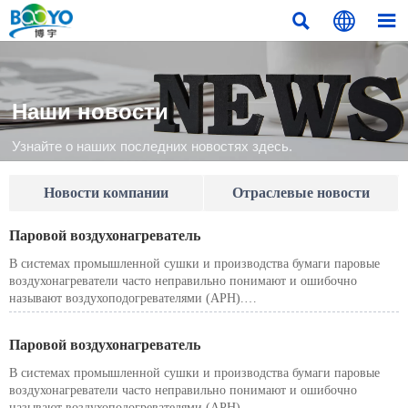



Наши новости
Узнайте о наших последних новостях здесь.
Новости компании
Отраслевые новости
Паровой воздухонагреватель
В системах промышленной сушки и производства бумаги паровые
воздухонагреватели часто неправильно понимают и ошибочно
называют воздухоподогревателями (APH).
Хотя оба устройства нагревают воздух, их принципы работы,
источники тепла, положение в системе и нормативные последствия
Паровой воздухонагреватель
принципиально различны.
В системах промышленной сушки и производства бумаги паровые
воздухонагреватели часто неправильно понимают и ошибочно
называют воздухоподогревателями (APH).