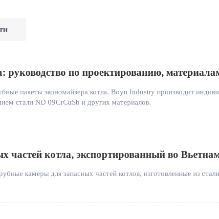
ти
а: руководство по проектированию, материала
убные пакеты экономайзера котла. Boyu Industry производит индив
анием стали ND 09CrCuSb и других материалов.
х частей котла, экспортированный во Вьетна
рубные камеры для запасных частей котлов, изготовленные из стал