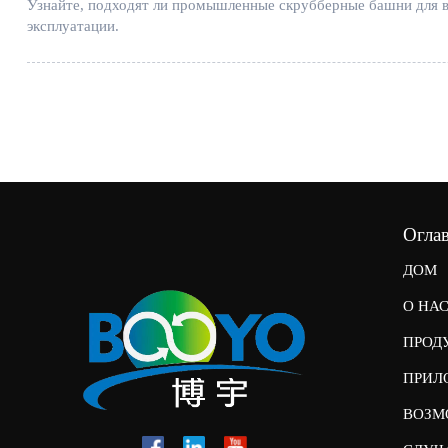
Узнайте, подходят ли промышленные скрубберные башни для ва
эксплуатации.
Огла
ДОМ
О НА
ПРОД
ПРИЛ
ВОЗМ