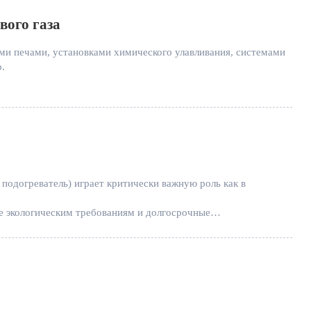
вого газа
ыми печами, установками химического улавливания, системами
.
 Gas Cooler могут напрямую влиять на эксплуатационную
 температура газа на выходе становится нестабильной, внутри
ическое обслуживание становятся более частыми.
подогреватель) играет критически важную роль как в
е экологическим требованиям и долгосрочные