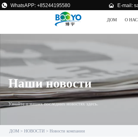


E-mail: 
WhatsAPP: +85244195580
ДОМ
О НАС
Наши новости
Узнайте о наших последних новостях здесь.
ДОМ
>
НОВОСТИ
>
Новости компании