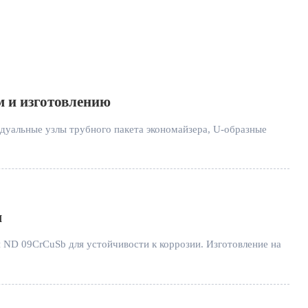
м и изготовлению
идуальные узлы трубного пакета экономайзера, U-образные
м
и ND 09CrCuSb для устойчивости к коррозии. Изготовление на