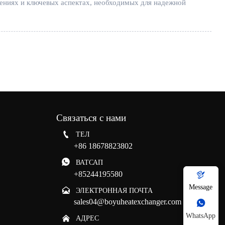
чениях и ключевых аспектах, необходимых для надежной
Связаться с нами

ТЕЛ
+86 18678823802

ВАТСАП
+85244195580

Message

ЭЛЕКТРОННАЯ ПОЧТА
sales04@boyuheatexchanger.com

WhatsApp

АДРЕС