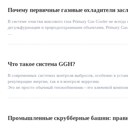
Почему первичные газовые охладители засл
В системе очистки коксового газа Primary Gas Cooler не всег
десульфуризации и природоохранными объектами, Primary Gas 
Однако в реальной эксплуатации предприятия стабильность, эф
эффективность всей системы очистки газа.
Многие коксохимические заводы сталкиваются с похожими проб
оборудования накапливаются отложения нафталина, смолы и пы
Что такое система GGH?
В современных системах контроля выбросов, особенно в устан
рекуперации энергии, так и в контроле коррозии.
Это не просто обычный теплообменник—это ключевой компонен
эксплуатационные затраты.
Промышленные скрубберные башни: правил