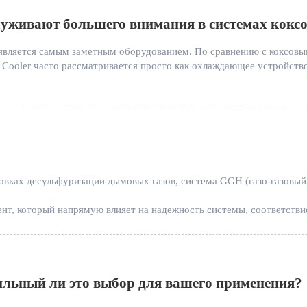
уживают большего внимания в системах коксо
да является самым заметным оборудованием. По сравнению с коксов
Cooler часто рассматривается просто как охлаждающее устройство
фективность теплопередачи и устойчивость к загрязнению Primary
лемами: перепад давления в охладителе постепенно увеличивается,
ли, интервалы между очистками сокращаются, а остановки на техн
овках десульфуризации дымовых газов, система GGH (газо-газовый 
т, который напрямую влияет на надежность системы, соответстви
ьный ли это выбор для вашего применения?