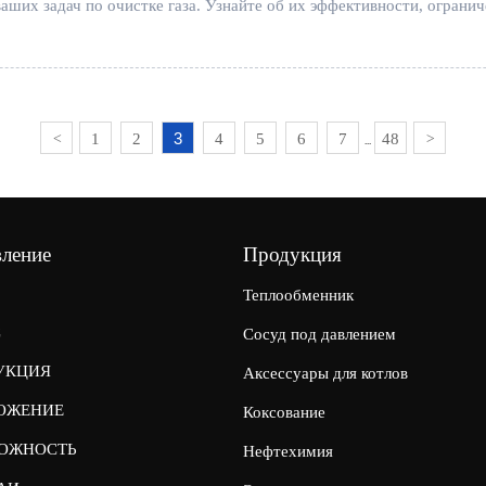
ших задач по очистке газа. Узнайте об их эффективности, ограни
3
1
2
4
5
6
7
48
<
>
...
вление
Продукция
Теплообменник
С
Сосуд под давлением
УКЦИЯ
Аксессуары для котлов
ОЖЕНИЕ
Коксование
ОЖНОСТЬ
Нефтехимия