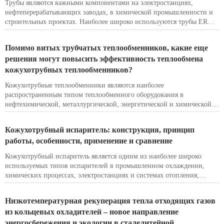
Трубы являются важными компонентами на электростанциях,
возможность использования сварных труб (ERW, SAW) в системах
нефтеперерабатывающих заводах, в химической промышленности и
силовых трубопроводов. В этой статье рассматриваются основные
строительных проектах. Наиболее широко используются трубы ERW
различия между B31.1 и B31.3 и разъясняется роль сварных труб в
(электросварные), SAW (сваренные под флюсом) и бесшовные
силовых трубопроводах.
(SMLS). Каждый тип имеет уникальные характеристики,
Помимо витых трубчатых теплообменников, какие еще
преимущества и ограничения, что делает их пригодными для
решения могут повысить эффективность теплообмена
различных применений. Понимание их различий крайне важно для
кожухотрубных теплообменников?
выбора материала, контроля затрат и обеспечения безопасности.
Кожухотрубные теплообменники являются наиболее
распространенным типом теплообменного оборудования в
нефтехимической, металлургической, энергетической и химической
промышленности. Их преимущества включают прочную
конструкцию, гибкость проектирования и проверенную надежность.
Кожухотрубный испаритель: конструкция, принцип
Однако традиционная конструкция с прямыми трубами имеет
работы, особенности, применение и сравнение
ограничения в отношении устойчивости к загрязнению, перепаду
давления и общей эффективности теплообмена.
Кожухотрубный испаритель является одним из наиболее широко
используемых типов испарителей в промышленном охлаждении,
химических процессах, электростанциях и системах отопления,
вентиляции и кондиционирования воздуха. Он обеспечивает
эффективный теплообмен между двумя жидкостями — обычно
Низкотемпературная рекуперация тепла отходящих газов
хладагентом и водой — позволяя хладагенту поглощать тепло и
из кольцевых охладителей – новое направление
испаряться. Благодаря надежной конструкции, высокой устойчивости
энергосбережения и экологии в сталелитейной
к давлению и стабильной работе кожухотрубный испаритель стал