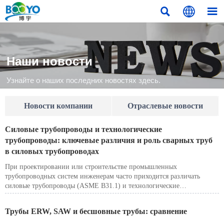



Наши новости
Узнайте о наших последних новостях здесь.
Новости компании
Отраслевые новости
Силовые трубопроводы и технологические
трубопроводы: ключевые различия и роль сварных труб
в силовых трубопроводах
При проектировании или строительстве промышленных
трубопроводных систем инженерам часто приходится различать
силовые трубопроводы (ASME B31.1) и технологические
трубопроводы (ASME B31.3). Хотя оба стандарта относятся к Кодексу
ASME B31 для трубопроводов под давлением, их область
Трубы ERW, SAW и бесшовные трубы: сравнение
применения, коэффициенты безопасности и требования к проверке
существенно различаются. Еще одним важным аспектом является