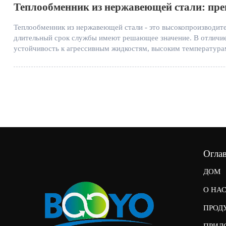
Теплообменник из нержавеющей стали: пре
Теплообменник из нержавеющей стали - это высокопроизводите
длительный срок службы имеют решающее значение. В отличие
устойчивость к агрессивным жидкостям, высоким температура
производств, пищевой промышленности, систем ОВКВ и морс
Огла
ДОМ
О НА
ПРОД