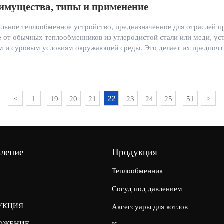
имущества, типы и применение
льное теплообменное устройство, предназначенное для отраслей п
 от обычных теплообменников из углеродистой стали или меди, у
м и суровым условиям окружающей среды. Это делает их предпочт
ких приложений.
22
1
19
20
21
23
24
25
51
<
>
...
...
вление
Продукция
Теплообменник
С
Сосуд под давлением
УКЦИЯ
Аксессуары для котлов