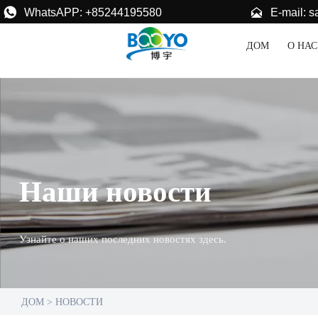


E-mail: 
WhatsAPP: +85244195580
ДОМ
О НАС
Наши новости
Узнайте о наших последних новостях здесь.
ДОМ
>
НОВОСТИ