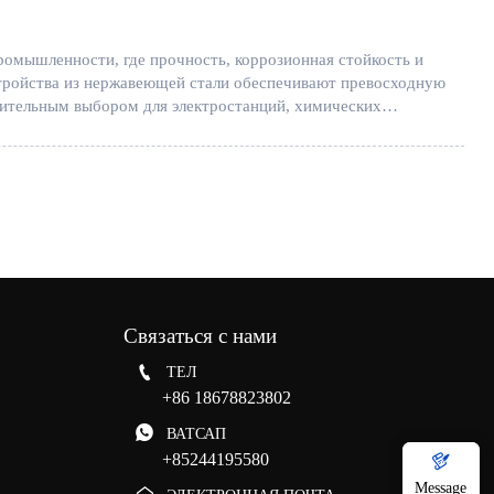
ромышленности, где прочность, коррозионная стойкость и
стройства из нержавеющей стали обеспечивают превосходную
ительным выбором для электростанций, химических
Связаться с нами

ТЕЛ
+86 18678823802

ВАТСАП

+85244195580
Message