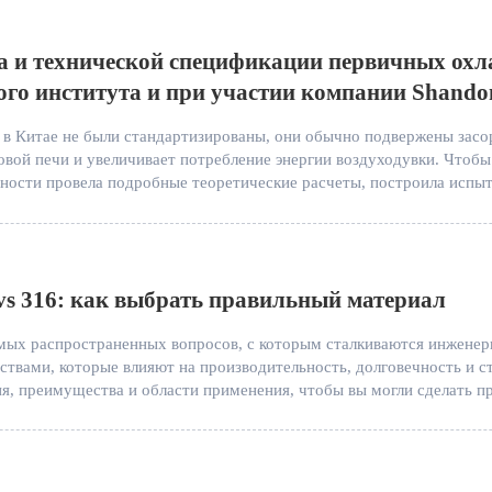
 и технической спецификации первичных охлад
о института и при участии компании Shandon
в Китае не были стандартизированы, они обычно подвержены засор
овой печи и увеличивает потребление энергии воздуходувки. Чтобы
ости провела подробные теоретические расчеты, построила испыт
vs 316: как выбрать правильный материал
мых распространенных вопросов, с которым сталкиваются инженеры
ствами, которые влияют на производительность, долговечность и с
я, преимущества и области применения, чтобы вы могли сделать пр