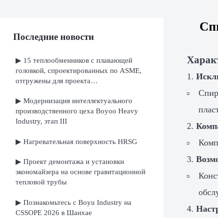
Сп
Последние новости
Харак
▶ 15 теплообменников с плавающей
головкой, спроектированных по ASME,
Искл
отгружены для проекта
нефтеперерабатывающего завода в
Спир
▶ Модернизация интеллектуального
Ираке
плас
производственного цеха Boyoo Heavy
Industry, этап III
Комп
▶ Нагревательная поверхность HRSG
Комп
Возм
▶ Проект демонтажа и установки
экономайзера на основе гравитационной
Конс
тепловой трубы
обсл
▶ Познакомьтесь с Boyu Industry на
Наст
CSSOPE 2026 в Шанхае