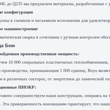
04L до Q235 мы предлагаем материалы, разработанные с 
ие конфигурации
упны в съемном и несъемном исполнении для удовлетво
ое машиностроение
матическая сварка в сочетании с ручным контролем обесп
ца Бою
зойденная производственная мощность:
 чем 10 000 спиральных пластинчатых теплообменников,
 производства, превышающим 1 000 единиц, Boyu являе
м в различных секторах, от энергетики до химической пе
ционные НИОКР:
оянно совершенствуем наши конструкции, опираясь на 
. Эта приверженность инновациям гарантирует, что наш