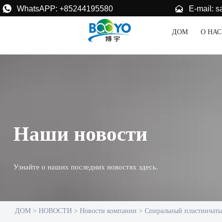


E-mail: 
WhatsAPP: +85244195580
ДОМ
О НАС
Наши новости
Узнайте о наших последних новостях здесь.
ДОМ
>
НОВОСТИ
>
Новости компании
>
Спиральный пластинчаты