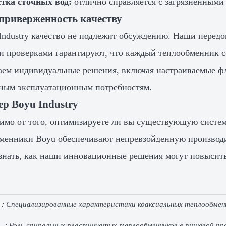
тка сточных вод:
отлично справляется с загрязненными
приверженность качеству
Industry качество не подлежит обсуждению. Наши перед
и проверками гарантируют, что каждый теплообменник с
аем индивидуальные решения, включая настраиваемые фл
ным эксплуатационным потребностям.
р Boyu Industry
имо от того, оптимизируете ли вы существующую систем
менники Boyu обеспечивают непревзойденную производит
знать, как наши инновационные решения могут повысит
e：
Специализированные характеристики коаксиальных теплообменн
e ：
Роль спиральных пластинчатых теплообменников в пищевой п