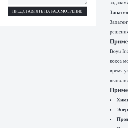
задачам
ПРЕДСТАВЛЯТЬ НА РАССМОТРЕНИЕ
Запатен
Запатен
решения
Пример
Boyu In
кокса м
время у
выполня
Приме
Хими
Энер
Прод