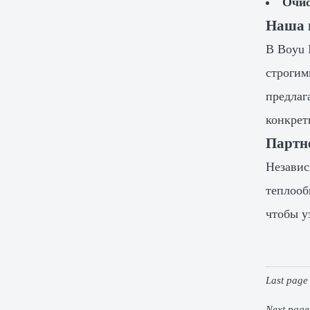
Очис
Наша 
В Boyu 
строгим
предлаг
конкрет
Партне
Независ
теплооб
чтобы у
Last pag
Next pag