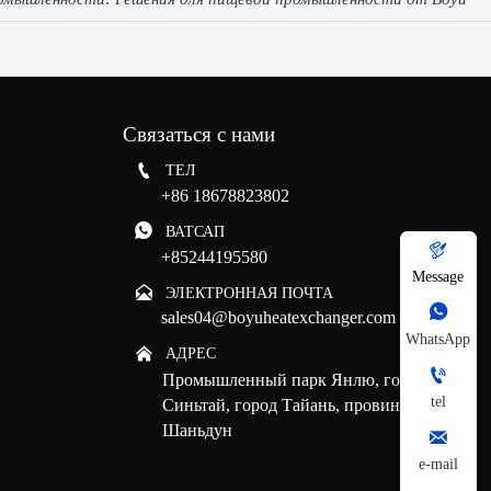
Связаться с нами

ТЕЛ
+86 18678823802

ВАТСАП

+85244195580
Message

ЭЛЕКТРОННАЯ ПОЧТА

sales04@boyuheatexchanger.com
WhatsApp

АДРЕС

Промышленный парк Янлю, город
tel
Синьтай, город Тайань, провинция
Шаньдун

e-mail