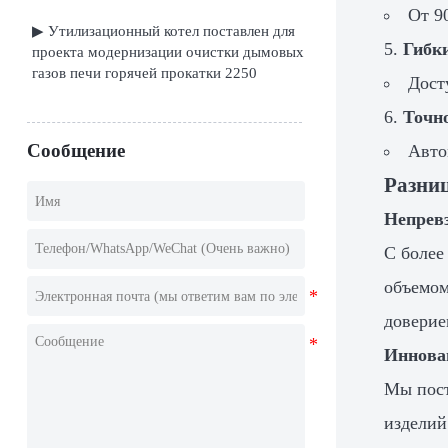
От 9
▶ Утилизационный котел поставлен для
Гибк
проекта модернизации очистки дымовых
газов печи горячей прокатки 2250
Дост
Точн
Сообщение
Авто
Разни
Непрев
С более
объемом
доверие
Иннова
Мы пост
изделий