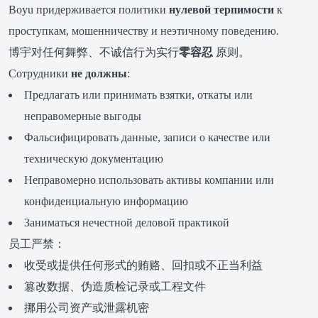
Boyu придерживается политики
нулевой терпимости
к
проступкам, мошенничеству и неэтичному поведению.
博宇对任何舞弊、不诚信行为实行
零容忍
原则。
Сотрудники
не должны
:
Предлагать или принимать взятки, откаты или
неправомерные выгоды
Фальсифицировать данные, записи о качестве или
техническую документацию
Неправомерно использовать активы компании или
конфиденциальную информацию
Заниматься нечестной деловой практикой
员工严禁：
收受或提供任何形式的贿赂、回扣或不正当利益
篡改数据、伪造质检记录或工程文件
挪用公司资产或泄露机密