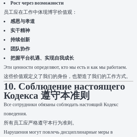
Рост через возможности
员工应在工作中体现博宇价值观：
感恩与孝道
实干精神
持续创新
团队协作
把握平台机遇、实现自我成长
Эти ценности определяют, кто мы есть и как мы работаем.
这些价值观定义了我们的身份，也塑造了我们的工作方式。
10. Соблюдение настоящего
Кодекса 遵守本准则
Все сотрудники обязаны соблюдать настоящий Кодекс
поведения.
所有员工应严格遵守本行为准则。
Нарушения могут повлечь дисциплинарные меры в