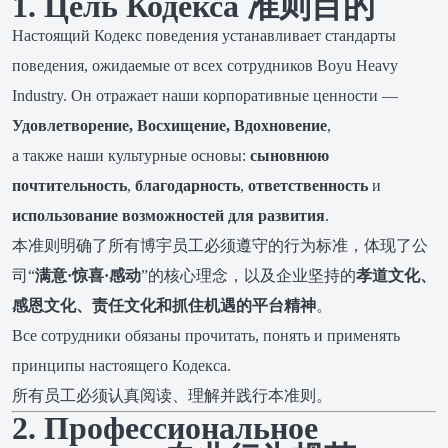
1. Цель Кодекса 准则目的
Настоящий Кодекс поведения устанавливает стандарты
поведения, ожидаемые от всех сотрудников Boyu Heavy
Industry. Он отражает наши корпоративные ценности —
Удовлетворение, Восхищение, Вдохновение
,
а также наши культурные основы:
сыновнюю
почтительность
,
благодарность
,
ответственность
и
использование возможностей для развития
.
本准则明确了所有博宇员工必须遵守的行为标准，体现了公
司“
满意·惊喜·感动
”的核心理念，以及企业坚持的
孝道文化、
感恩文化、责任文化和抓住机遇的平台精神
。
Все сотрудники обязаны прочитать, понять и применять
принципы настоящего Кодекса.
所有员工必须认真阅读、理解并践行本准则。
2. Профессиональное