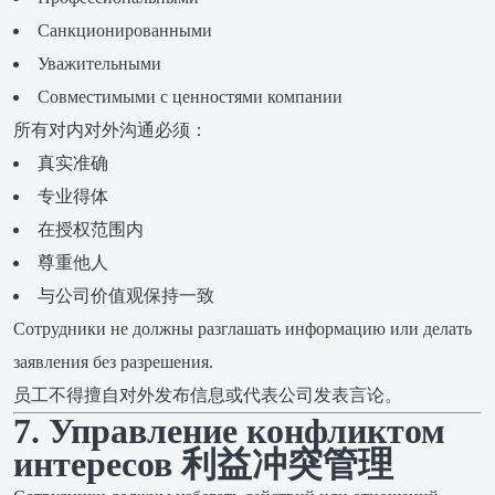
Санкционированными
Уважительными
Совместимыми с ценностями компании
所有对内对外沟通必须：
真实准确
专业得体
在授权范围内
尊重他人
与公司价值观保持一致
Сотрудники не должны разглашать информацию или делать
заявления без разрешения.
员工不得擅自对外发布信息或代表公司发表言论。
7. Управление конфликтом
интересов 利益冲突管理