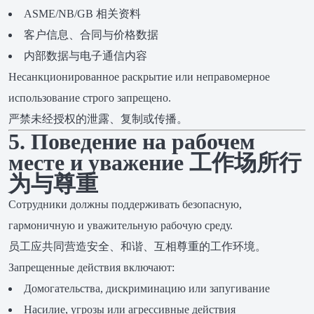
ASME/NB/GB 相关资料
客户信息、合同与价格数据
内部数据与电子通信内容
Несанкционированное раскрытие или неправомерное
использование строго запрещено.
严禁未经授权的泄露、复制或传播。
5. Поведение на рабочем
месте и уважение 工作场所行
为与尊重
Сотрудники должны поддерживать безопасную,
гармоничную и уважительную рабочую среду.
员工应共同营造安全、和谐、互相尊重的工作环境。
Запрещенные действия включают:
Домогательства, дискриминацию или запугивание
Насилие, угрозы или агрессивные действия