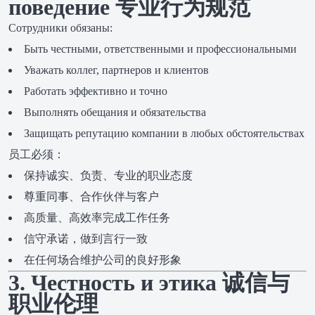
поведение 专业行为规范
Сотрудники обязаны:
Быть честными, ответственными и профессиональными
Уважать коллег, партнеров и клиентов
Работать эффективно и точно
Выполнять обещания и обязательства
Защищать репутацию компании в любых обстоятельствах
员工必须：
保持诚实、负责、专业的职业态度
尊重同事、合作伙伴与客户
高质量、高效率完成工作任务
信守承诺，做到言行一致
在任何场合维护公司的良好形象
3. Честность и этика 诚信与
职业伦理