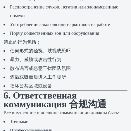
Распространение слухов, негатив или злонамеренные
помехи
Употребление алкоголя или наркотиков на работе
Порчу общественных зон или оборудования
禁止的行为包括：
任何形式的骚扰、歧视或恐吓
暴力、威胁或攻击性行为
散布谣言或恶意干扰团队氛围
酒后或吸毒后进入工作场所
损坏公共区域或设备
6. Ответственная
коммуникация 合规沟通
Все внутренние и внешние коммуникации должны быть:
Точными
Профессиональными