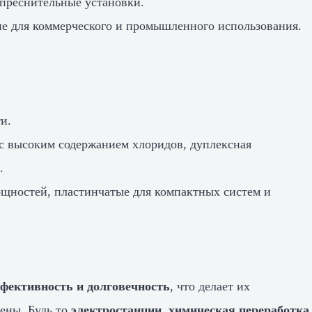
опреснительные установки.
ие для коммерческого и промышленного использования.
ти.
д с высоким содержанием хлоридов, дуплексная
.
ощностей, пластинчатые для компактных систем и
ффективность и долговечность
, что делает их
ены. Будь то
электростанции, химическая переработка