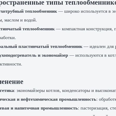
ространенные типы теплообменник
хотрубный теплообменник
— широко используется в эн
м, маслом и водой.
тинчатый теплообменник
— компактная конструкция, 
работки.
альный пластинчатый теплообменник
— идеален для р
ухоподогреватель и экономайзер
— используются в котл
ктивности.
енение
гетика
: экономайзеры котлов, конденсаторы и высокона
ческая и нефтехимическая промышленность
: обработ
вая и напиточная промышленность
: пастеризация, с