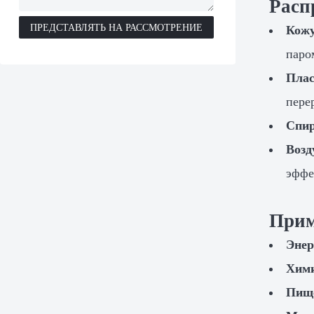
Расп
ПРЕДСТАВЛЯТЬ НА РАССМОТРЕНИЕ
Кожу
паро
Плас
пере
Спир
Возд
эффе
Прим
Энер
Хими
Пище