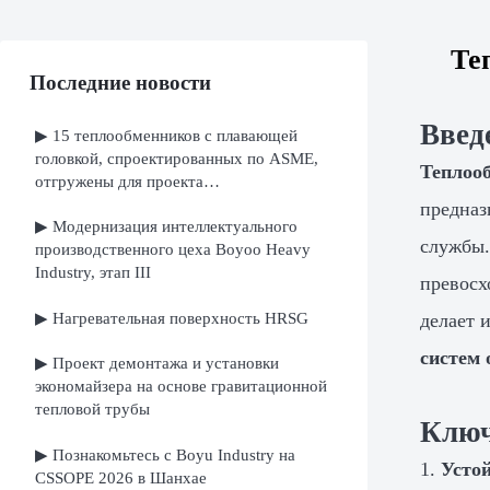
Те
Последние новости
Введ
▶ 15 теплообменников с плавающей
головкой, спроектированных по ASME,
Теплоо
отгружены для проекта
нефтеперерабатывающего завода в
предназ
▶ Модернизация интеллектуального
Ираке
службы.
производственного цеха Boyoo Heavy
Industry, этап III
превосх
▶ Нагревательная поверхность HRSG
делает 
систем 
▶ Проект демонтажа и установки
экономайзера на основе гравитационной
тепловой трубы
Ключ
▶ Познакомьтесь с Boyu Industry на
Усто
CSSOPE 2026 в Шанхае