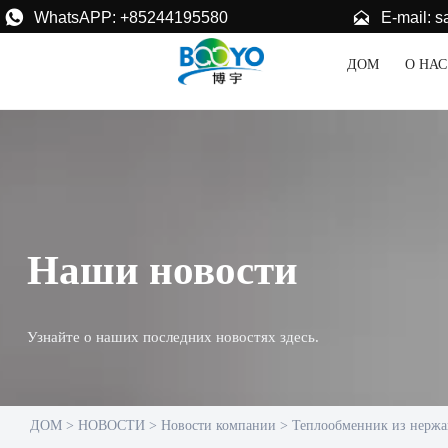


E-mail: 
WhatsAPP: +85244195580
ДОМ
О НАС
Наши новости
Узнайте о наших последних новостях здесь.
ДОМ
>
НОВОСТИ
>
Новости компании
>
Теплообменник из нержа