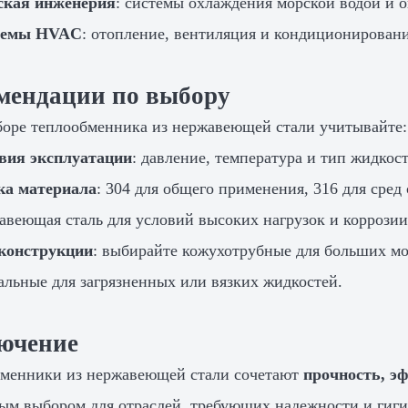
кая инженерия
: системы охлаждения морской водой и 
темы HVAC
: отопление, вентиляция и кондиционирован
мендации по выбору
оре теплообменника из нержавеющей стали учитывайте:
вия эксплуатации
: давление, температура и тип жидкос
а материала
: 304 для общего применения, 316 для сре
авеющая сталь для условий высоких нагрузок и коррозии
конструкции
: выбирайте кожухотрубные для больших м
альные для загрязненных или вязких жидкостей.
ючение
менники из нержавеющей стали сочетают
прочность, э
ым выбором для отраслей, требующих надежности и гиги