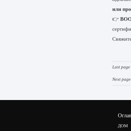
или про
👉
BOO
сертиф
Свяжите
Last pag
Next pag
Огла
ДОМ