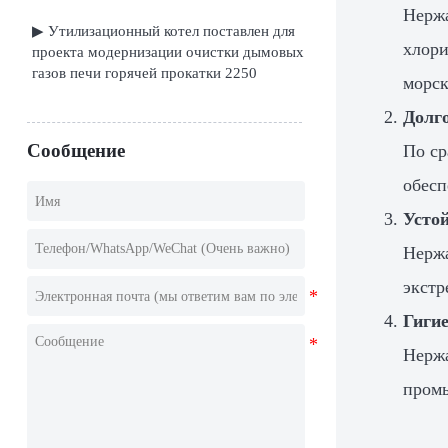
Нержа
▶ Утилизационный котел поставлен для
хлори
проекта модернизации очистки дымовых
газов печи горячей прокатки 2250
морск
Долг
Сообщение
По ср
обесп
Усто
Нержа
экстр
Гигие
Нержа
промы