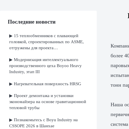
Последние новости
▶ 15 теплообменников с плавающей
головкой, спроектированных по ASME,
Компани
отгружены для проекта
нефтеперерабатывающего завода в
более 4
▶ Модернизация интеллектуального
Ираке
паровых
производственного цеха Boyoo Heavy
Industry, этап III
испытан
▶ Нагревательная поверхность HRSG
тонн па
▶ Проект демонтажа и установки
экономайзера на основе гравитационной
Наша ос
тепловой трубы
первичн
▶ Познакомьтесь с Boyu Industry на
система
CSSOPE 2026 в Шанхае