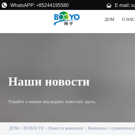


E-mail: 
WhatsAPP: +85244195580
ДОМ
О НАС
Наши новости
Узнайте о наших последних новостях здесь.
ДОМ
>
НОВОСТИ
>
Новости компании
>
Компания с ограниченно