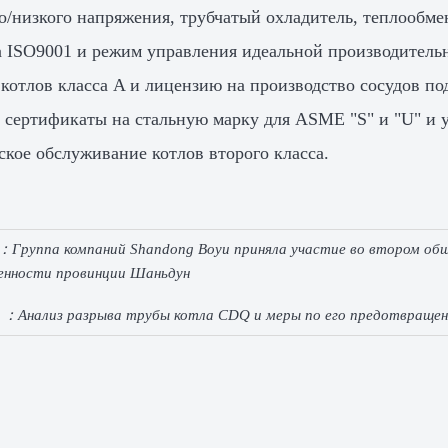
о/низкого напряжения, трубчатый охладитель, теплообме
а ISO9001 и режим управления идеальной производитель
 котлов класса A и лицензию на производство сосудов по
 сертификаты на стальную марку для ASME "S" и "U" и 
ское обслуживание котлов второго класса.
e：
Группа компаний Shandong Boyu приняла участие во втором об
нности провинции Шаньдун
e ：
Анализ разрыва трубы котла CDQ и меры по его предотвраще