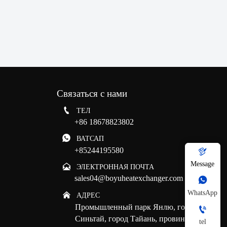
Связаться с нами

ТЕЛ
+86 18678823802

ВАТСАП
+85244195580

Message

ЭЛЕКТРОННАЯ ПОЧТА
sales04@boyuheatexchanger.com

WhatsApp

АДРЕС
Промышленный парк Янлю, город

Синьтай, город Тайань, провинция
tel