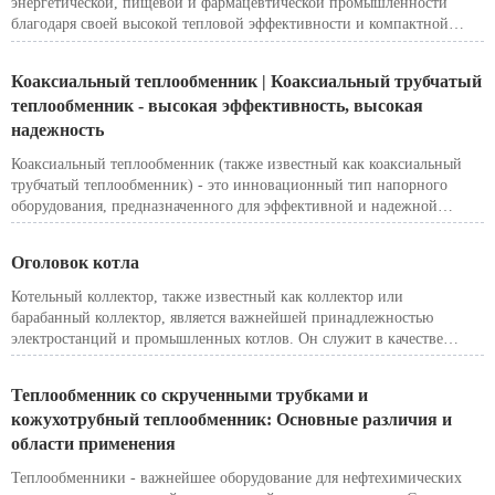
энергетической, пищевой и фармацевтической промышленности
благодаря своей высокой тепловой эффективности и компактной
конструкции. Однако при работе с жидкостями, содержащими
твердые частицы, волокна или обладающими высокой вязкостью,
Коаксиальный теплообменник | Коаксиальный трубчатый
традиционные пластинчатые теплообменники часто страдают от
теплообменник - высокая эффективность, высокая
засорения и трудностей с обслуживанием. Для решения этих проблем
надежность
компания Siemens (ранее ALSTOM) разработала теплообменник
Platular® - ширококанальный пластинчатый теплообменник,
Коаксиальный теплообменник (также известный как коаксиальный
сочетающий в себе преимущества пластинчатых и кожухотрубных
трубчатый теплообменник) - это инновационный тип напорного
конструкций.
оборудования, предназначенного для эффективной и надежной
передачи тепла. В отличие от обычных кожухотрубных, спирально-
пластинчатых или пластинчатых теплообменников, коаксиальная
Оголовок котла
структура обеспечивает более высокую тепловую эффективность,
более высокую устойчивость к давлению и отличную способность к
Котельный коллектор, также известный как коллектор или
самоочистке, что делает ее идеальным выбором для современных
барабанный коллектор, является важнейшей принадлежностью
промышленных применений.
электростанций и промышленных котлов. Он служит в качестве
сборного и распределительного сосуда, который направляет пар или
горячую воду под высоким давлением между трубами котла и
Теплообменник со скрученными трубками и
внешними системами трубопроводов.
кожухотрубный теплообменник: Основные различия и
области применения
Теплообменники - важнейшее оборудование для нефтехимических