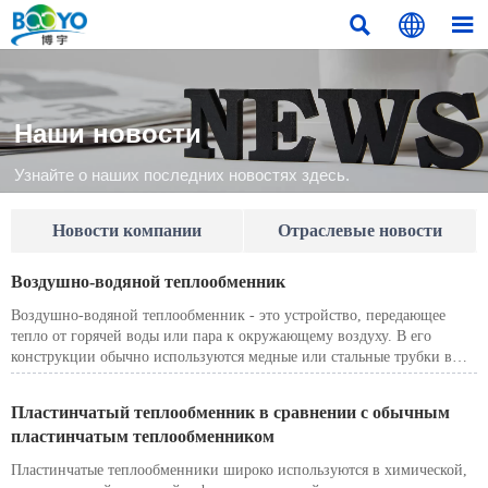



Наши новости
Узнайте о наших последних новостях здесь.
Новости компании
Отраслевые новости
Воздушно-водяной теплообменник
Воздушно-водяной теплообменник - это устройство, передающее
тепло от горячей воды или пара к окружающему воздуху. В его
конструкции обычно используются медные или стальные трубки в
сочетании с алюминиевыми ребрами, что создает большую
поверхность теплообмена, обеспечивающую быстрый и эффективный
Пластинчатый теплообменник в сравнении с обычным
нагрев или охлаждение воздуха. Благодаря компактной конструкции
пластинчатым теплообменником
и высокой производительности он широко используется в системах
ОВКВ, рекуперации тепла в котлах, обогреве теплиц и
Пластинчатые теплообменники широко используются в химической,
промышленных процессах сушки.