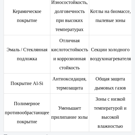
Износостойкость,
Керамическое
долговечность
Котлы на биомассе,
покрытие
при высоких
пылевые зоны
температурах
Отличная
Эмаль / Стеклянная
кислотостойкость
Секции холодного
подложка
и коррозионная
воздухонагревателя
стойкость
Антиоксидация,
Общая защита
Покрытие Al-Si
термозащита
дымовых газов
Зоны с низкой
Полимерное
Уменьшает
температурой и
противообрастающее
прилипание золы
высокой
покрытие
влажностью